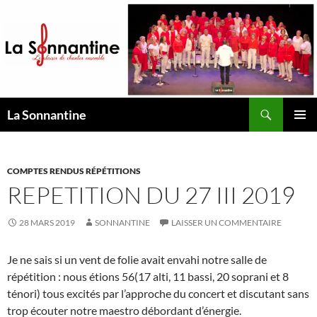
Aller
au
contenu
Recherche
La Sonnantine
MENU
PRINCI
COMPTES RENDUS RÉPÉTITIONS
REPETITION DU 27 III 2019
28 MARS 2019
SONNANTINE
LAISSER UN COMMENTAIRE
Je ne sais si un vent de folie avait envahi notre salle de
répétition : nous étions 56(17 alti, 11 bassi, 20 soprani et 8
ténori) tous excités par l’approche du concert et discutant sans
trop écouter notre maestro débordant d’énergie.