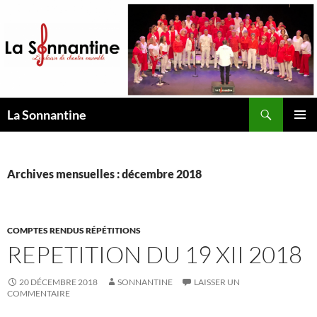
Aller
au
contenu
Recherche
La Sonnantine
MENU
PRINCI
Archives mensuelles : décembre 2018
COMPTES RENDUS RÉPÉTITIONS
REPETITION DU 19 XII 2018
20 DÉCEMBRE 2018
SONNANTINE
LAISSER UN
COMMENTAIRE