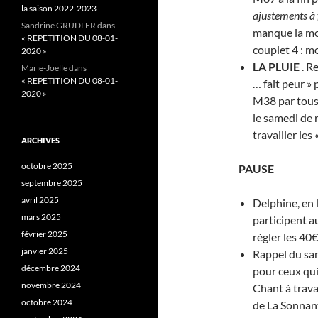
la saison 2022-2023
ajustements à 
Sandrine GRUDLER
dans
manque la mod
« REPETITION DU 08-01-
couplet 4 : m
2020 »
LA PLUIE
. R
Marie-Joelle
dans
« REPETITION DU 08-01-
… fait peur » 
2020 »
M38 par tous
le samedi de 
travailler les «
ARCHIVES
octobre 2025
PAUSE
septembre 2025
avril 2025
Delphine, en 
mars 2025
participent au
février 2025
régler les 40€
janvier 2025
Rappel du sam
décembre 2024
pour ceux qui
novembre 2024
Chant à trava
octobre 2024
de La Sonnan