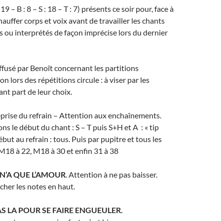
19 – B : 8 – S : 18 – T : 7) présents ce soir pour, face à
auffer corps et voix avant de travailler les chants
 ou interprétés de façon imprécise lors du dernier
fusé par Benoît concernant les partitions
n lors des répétitions circule : à viser par les
ant part de leur choix.
eprise du refrain – Attention aux enchaînements.
ns le début du chant : S – T puis S+H et A : « tip
but au refrain : tous. Puis par pupitre et tous les
 M18 à 22, M18 à 30 et enfin 31 à 38
N’A QUE L’AMOUR
. Attention à ne pas baisser.
cher les notes en haut.
AS LA POUR SE FAIRE ENGUEULER.