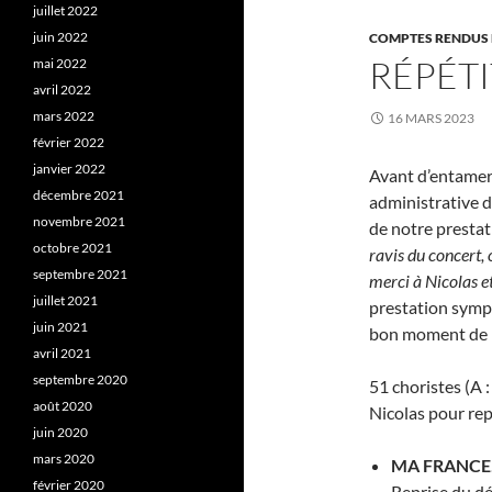
juillet 2022
juin 2022
COMPTES RENDUS 
RÉPÉTI
mai 2022
avril 2022
mars 2022
16 MARS 2023
février 2022
janvier 2022
Avant d’entamer 
décembre 2021
administrative d
novembre 2021
de notre presta
octobre 2021
ravis du concert,
septembre 2021
merci à Nicolas et
juillet 2021
prestation sympa
juin 2021
bon moment de 
avril 2021
septembre 2020
51 choristes (A : 
août 2020
Nicolas pour re
juin 2020
mars 2020
MA FRANCE
février 2020
Reprise du dé