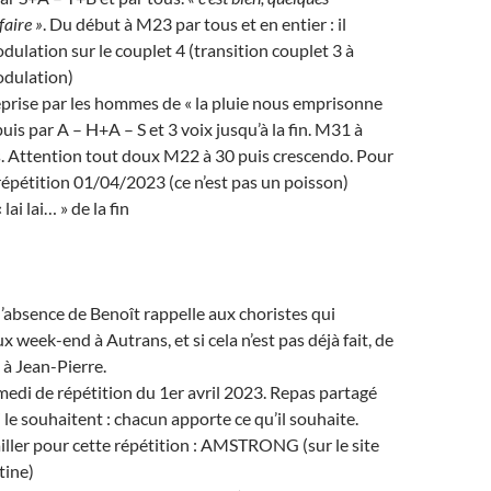
faire »
. Du début à M23 par tous et en entier : il
ulation sur le couplet 4 (transition couplet 3 à
odulation)
eprise par les hommes de « la pluie nous emprisonne
puis par A – H+A – S et 3 voix jusqu’à la fin. M31 à
. Attention tout doux M22 à 30 puis crescendo. Pour
répétition 01/04/2023 (ce n’est pas un poisson)
 lai lai… » de la fin
l’absence de Benoît rappelle aux choristes qui
x week-end à Autrans, et si cela n’est pas déjà fait, de
 à Jean-Pierre.
edi de répétition du 1er avril 2023. Repas partagé
 le souhaitent : chacun apporte ce qu’il souhaite.
iller pour cette répétition : AMSTRONG (sur le site
tine)