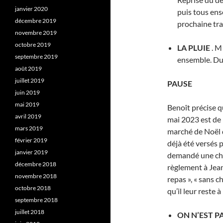
janvier 2020
puis tous en
décembre 2019
prochaine trav
novembre 2019
octobre 2019
LA PLUIE
. M
septembre 2019
ensemble. Du d
août 2019
juillet 2019
PAUSE
juin 2019
mai 2019
Benoît précise q
avril 2019
mai 2023 est de
mars 2019
marché de Noël d
février 2019
déjà été versés 
janvier 2019
demandé une cha
décembre 2018
règlement à Jean-
novembre 2018
repas », « sans 
octobre 2018
qu’il leur reste à 
septembre 2018
juillet 2018
ON N’EST P