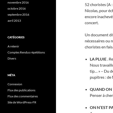
novembre 2016
52 choristes (A : 
octobre 2016
Nicolas, pour éch
septembre 2016
encore inachevés
avril 2013
concert.
Un document dif
CATÉGORIES
nécessaires ou no
A retenir
choristes en fais
Comptes Rendus répétitions
Divers
LA PLUIE
. R
Nous travaillo
tip… » – Du dé
MÉTA
pupitres : de
Connexion
QUAND ON 
Flux des publications
Penser à cher
Flux des commentaires
Site de WordPress-FR
ON N’EST P