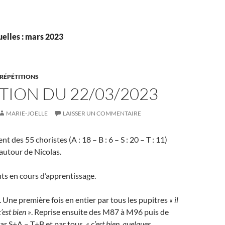
elles : mars 2023
RÉPÉTITIONS
TION DU 22/03/2023
MARIE-JOELLE
LAISSER UN COMMENTAIRE
t des 55 choristes (A : 18 – B : 6 – S : 20 – T : 11)
 autour de Nicolas.
ts en cours d’apprentissage.
. Une première fois en entier par tous les pupitres
« il
’est bien »
. Reprise ensuite des M87 à M96 puis de
par S+A – T+B et par tous.
« c’est bien, quelques