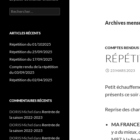
Rechercher :
Archives mensu
ARTICLES RÉCENTS
Répétition du 01/102025
COMPTES RENDUS 
Répétition du 25/09/2025
RÉPÉTI
Répétition du 17/09/2025
Compte rendu de la répétition
23 MARS 2023
du 03/09/2025
Répétition du 02/04/2025
Petit échauffemen
présents ce soir
COMMENTAIRES RÉCENTS
Reprise des chan
DORIS Michel
dans
Rentrée de
la saison 2022-2023
MA FRANCE
DORIS Michel
dans
Rentrée de
la saison 2022-2023
y a du mieux, c
DORIS Michel
dans
Rentrée de
M87 à la fin 