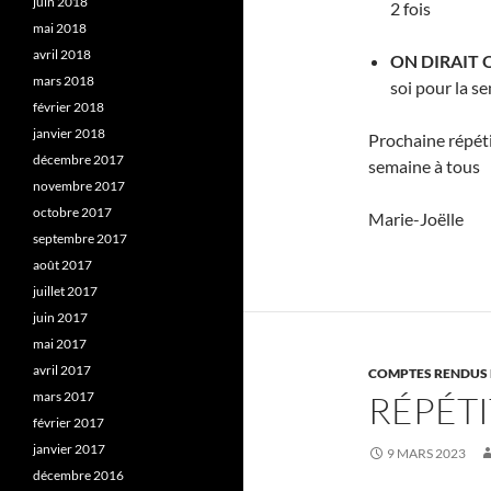
juin 2018
2 fois
mai 2018
avril 2018
ON DIRAIT 
mars 2018
soi pour la s
février 2018
janvier 2018
Prochaine répét
décembre 2017
semaine à tous
novembre 2017
octobre 2017
Marie-Joëlle
septembre 2017
août 2017
juillet 2017
juin 2017
mai 2017
avril 2017
COMPTES RENDUS 
mars 2017
RÉPÉTI
février 2017
janvier 2017
9 MARS 2023
décembre 2016