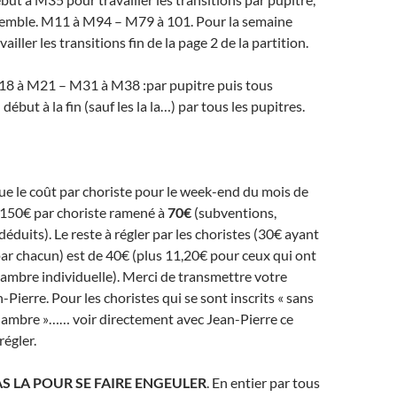
semble. M11 à M94 – M79 à 101. Pour la semaine
ailler les transitions fin de la page 2 de la partition.
18 à M21 – M31 à M38 :par pupitre puis tous
ébut à la fin (sauf les la la…) par tous les pupitres.
ue le coût par choriste pour le week-end du mois de
 150€ par choriste ramené à
70€
(subventions,
éduits). Le reste à régler par les choristes (30€ ayant
par chacun) est de 40€ (plus 11,20€ pour ceux qui ont
mbre individuelle). Merci de transmettre votre
Pierre. Pour les choristes qui se sont inscrits « sans
chambre »…… voir directement avec Jean-Pierre ce
régler.
AS LA POUR SE FAIRE ENGEULER
. En entier par tous