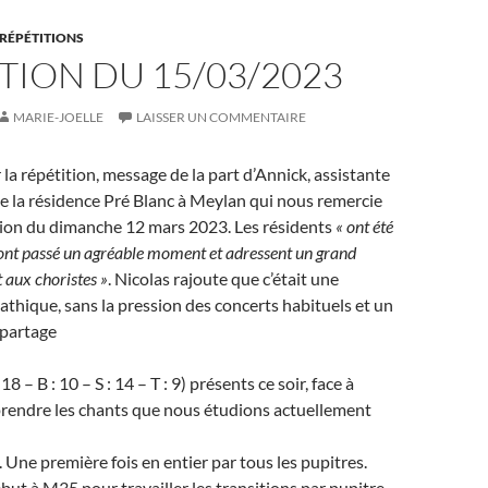
RÉPÉTITIONS
TION DU 15/03/2023
MARIE-JOELLE
LAISSER UN COMMENTAIRE
la répétition, message de la part d’Annick, assistante
e la résidence Pré Blanc à Meylan qui nous remercie
tion du dimanche 12 mars 2023. Les résidents
« ont été
 ont passé un agréable moment et adressent un grand
 aux choristes »
. Nicolas rajoute que c’était une
thique, sans la pression des concerts habituels et un
partage
18 – B : 10 – S : 14 – T : 9) présents ce soir, face à
prendre les chants que nous étudions actuellement
. Une première fois en entier par tous les pupitres.
but à M35 pour travailler les transitions par pupitre,