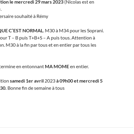
ition le mercredi 29 mars 2023
(Nicolas est en
.
ersaire souhaité à Rémy
QUE C’EST NORMAL
. M30 à M34 pour les Soprani.
pour T – B puis T+B+S – A puis tous. Attention à
on. M30 à la fin par tous et en entier par tous les
e termine en entonnant
MA MOME
en entier.
ition
samedi 1er avril
2023
à 09h00 et mercredi 5
h30.
Bonne fin de semaine à tous