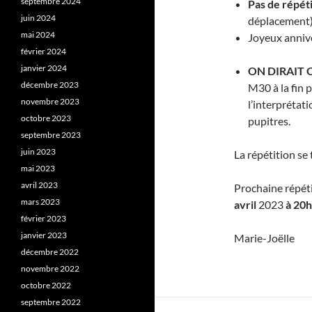
septembre 2024
Pas de répét
juin 2024
déplacement)
mai 2024
Joyeux anniv
février 2024
janvier 2024
ON DIRAIT 
décembre 2023
M30 à la fin 
novembre 2023
l’interprétati
octobre 2023
pupitres.
septembre 2023
juin 2023
La répétition s
mai 2023
avril 2023
Prochaine répét
mars 2023
avril
2023
à 20
février 2023
janvier 2023
Marie-Joëlle
décembre 2022
novembre 2022
octobre 2022
septembre 2022