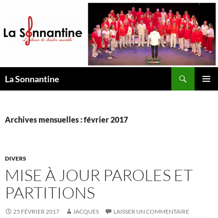
Aller
au
contenu
Recherche
La Sonnantine
MENU
PRINCI
Archives mensuelles : février 2017
DIVERS
MISE À JOUR PAROLES ET
PARTITIONS
25 FÉVRIER 2017
JACQUES
LAISSER UN COMMENTAIRE