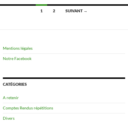
Navigation
1
2
SUIVANT →
des
articles
Mentions légales
Notre Facebook
CATÉGORIES
A retenir
Comptes Rendus répétitions
Divers