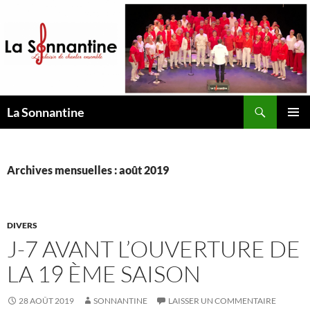
Aller
au
contenu
Recherche
La Sonnantine
MENU
PRINCI
Archives mensuelles : août 2019
DIVERS
J-7 AVANT L’OUVERTURE DE
LA 19 ÈME SAISON
28 AOÛT 2019
SONNANTINE
LAISSER UN COMMENTAIRE