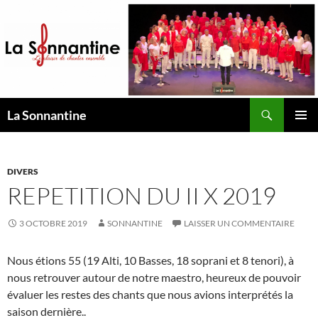
Aller
au
contenu
Recherche
La Sonnantine
MENU
PRINCI
DIVERS
REPETITION DU II X 2019
3 OCTOBRE 2019
SONNANTINE
LAISSER UN COMMENTAIRE
Nous étions 55 (19 Alti, 10 Basses, 18 soprani et 8 tenori), à
nous retrouver autour de notre maestro, heureux de pouvoir
évaluer les restes des chants que nous avions interprétés la
saison dernière..