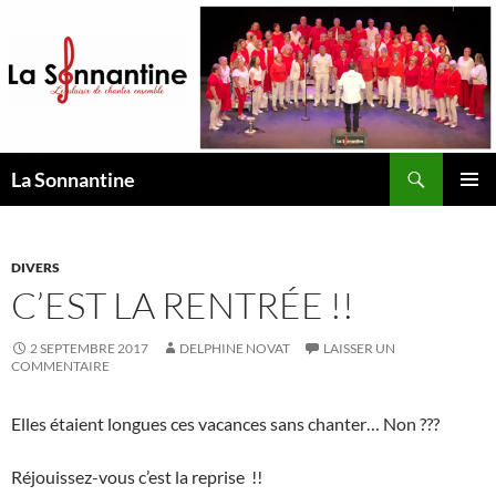
Aller
au
contenu
Recherche
La Sonnantine
MENU
PRINCI
DIVERS
C’EST LA RENTRÉE !!
2 SEPTEMBRE 2017
DELPHINE NOVAT
LAISSER UN
COMMENTAIRE
Elles étaient longues ces vacances sans chanter… Non ???
Réjouissez-vous c’est la reprise !!