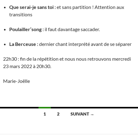
Que serai-je sans toi :
et sans partition ! Attention aux
transitions
Poulailler’song :
il faut davantage saccader.
La Berceuse :
dernier chant interprété avant de se séparer
22h30 : fin de la répétition et nous nous retrouvons mercredi
23 mars 2022 à 20h30.
Marie-Joëlle
Navigation
1
2
SUIVANT →
des
articles