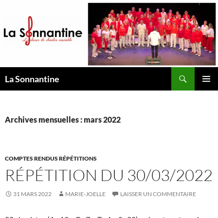
Aller
au
contenu
Recherche
La Sonnantine
MENU
PRINCI
Archives mensuelles : mars 2022
COMPTES RENDUS RÉPÉTITIONS
RÉPÉTITION DU 30/03/2022
31 MARS 2022
MARIE-JOELLE
LAISSER UN COMMENTAIRE