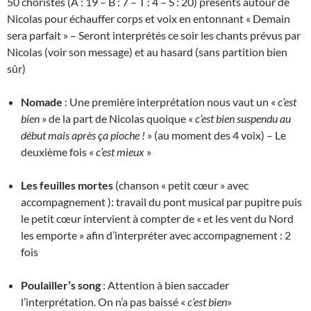
50 choristes (A : 19 – B : 7 – T : 4 – S : 20) présents autour de
Nicolas pour échauffer corps et voix en entonnant « Demain
sera parfait » – Seront interprétés ce soir les chants prévus par
Nicolas (voir son message) et au hasard (sans partition bien
sûr)
Nomade
: Une première interprétation nous vaut un «
c’est
bien
» de la part de Nicolas quoique «
c’est bien suspendu au
début mais après ça pioche !
» (au moment des 4 voix) – Le
deuxième fois «
c’est mieux
»
Les feuilles mortes
(chanson « petit cœur » avec
accompagnement ): travail du pont musical par pupitre puis
le petit cœur intervient à compter de « et les vent du Nord
les emporte » afin d’interpréter avec accompagnement : 2
fois
Poulailler’s song
: Attention à bien saccader
l’interprétation. On n’a pas baissé «
c’est bien
»