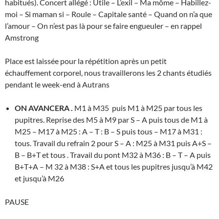
habitués). Concert allégé : Utile – L’exil – Ma môme – Habillez-
moi – Si maman si – Roule – Capitale santé – Quand on n’a que
l’amour – On n’est pas là pour se faire engueuler – en rappel
Amstrong
Place est laissée pour la répétition après un petit
échauffement corporel, nous travaillerons les 2 chants étudiés
pendant le week-end à Autrans
ON AVANCERA .
M1 à M35 puis M1 à M25 par tous les
pupitres. Reprise des M5 à M9 par S – A puis tous de M1 à
M25 – M17 à M25 : A – T : B – S puis tous – M17 à M31 :
tous. Travail du refrain 2 pour S – A : M25 à M31 puis A+S –
B – B+T et tous . Travail du pont M32 à M36 : B – T – A puis
B+T+A – M 32 à M38 : S+A et tous les pupitres jusqu’à M42
et jusqu’à M26
PAUSE