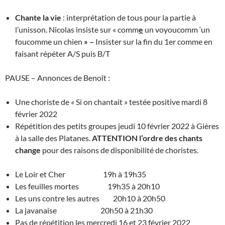
Chante la vie
: interprétation de tous pour la partie à
l’unisson. Nicolas insiste sur « comm
e
un voyoucomm ‘un
foucomme un chien
» –
Insister sur la fin du 1er comme en
faisant répéter A/S puis B/T
PAUSE – Annonces de Benoît :
Une choriste de « Si on chantait » testée positive mardi 8
février 2022
Répétition des petits groupes jeudi 10 février 2022 à Gières
à la salle des Platanes.
ATTENTION l’ordre des chants
change
pour des raisons de disponibilité de choristes.
Le Loir et Cher 19h à 19h35
Les feuilles mortes 19h35 à 20h10
Les uns contre les autres 20h10 à 20h50
La javanaise 20h50 à 21h30
Pas de répétition les mercredi 16 et 23 février 2022