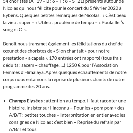
54 choristes (A : 19 – B : 6 – T : 8 – S : 21) présents autour de
Nicolas qui nous félicite pour le concert du 5 février 2022 à
Eybens. Quelques petites remarques de Nicolas : « C’est beau
la vie » : super – « Utile » : problème de tempo – « Poulailler’s
song » : O k.
Benoît nous transmet également les félicitations du chef de
cœur et des choristes de « Si on chantait » pour notre
prestation « a capela ». 170 entrées ont rapporté (tous frais
déduits : sacem – chauffage ….) 1250 € pour l’Association
Femmes d’Himalaya. Après quelques échauffements de notre
corps nous entamons la reprise de plusieurs chants de notre
programme des 20 ans.
Champs Elysées
: attention au tempo. Il faut raconter une
histoire. Insister sur
l’in
connu – Pour les « pom pom » des
A/B/T : petites touches – Interprétation en entier avec les
consignes de Nicolas : c’est bien – Reprise du refrain par
A/B/T et tous