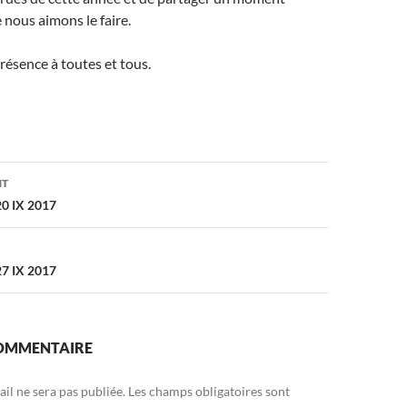
nous aimons le faire.
résence à toutes et tous.
on
NT
0 IX 2017
7 IX 2017
COMMENTAIRE
il ne sera pas publiée.
Les champs obligatoires sont