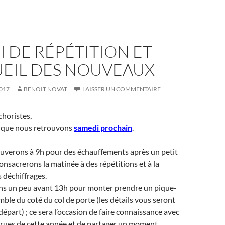
 DE RÉPÉTITION ET
UEIL DES NOUVEAUX
017
BENOIT NOVAT
LAISSER UN COMMENTAIRE
choristes,
e que nous retrouvons
samedi prochain
.
uverons à 9h pour des échauffements après un petit
consacrerons la matinée à des répétitions et à la
 déchiffrages.
s un peu avant 13h pour monter prendre un pique-
ble du coté du col de porte (les détails vous seront
départ) ; ce sera l’occasion de faire connaissance avec
crues de cette année et de partager un moment