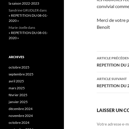
la saison 2022-2023
convivial comme 
Sandrine GRUDLER
dans
« REPETITION DU 08-01-
Merci de votre p
2020 »
Benoît
Marie-Joelle
dans
« REPETITION DU 08-01-
2020 »
Navigati
ARCHIVES
ARTICLE PRÉCÉDE
des
REPETITION DU 2
octobre 2025
articles
septembre 2025
ARTICLE SUIVANT
avril 2025
REPETITION DU 2
mars 2025
février 2025
janvier 2025
décembre 2024
LAISSER UN 
novembre 2024
octobre 2024
Votre adresse e-ma