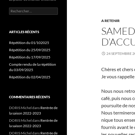
Rechercher :
A RETENIR
SAMEDI
ARTICLES RÉCENTS
D’ACC
Répétition du 01/102025
Répétition du 25/09/2025
24 SEPTEMBRE 2
Répétition du 17/09/2025
Compte rendu de la répétition
Chères et chers 
du 03/09/2025
Je vous rappell
Répétition du 02/04/2025
Nous nous retro
COMMENTAIRES RÉCENTS
café, puis nous 
poursuite de nos
DORIS Michel
dans
Rentrée de
Nous termineron
la saison 2022-2023
nique tous ensem
DORIS Michel
dans
Rentrée de
la saison 2022-2023
fournis avant le 
DORIS Michel
dans
Rentrée de
les nouvelles re