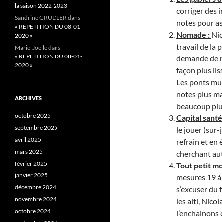
la saison 2022-2023
corriger des 
Sandrine GRUDLER
dans
notes pour as
« REPETITION DU 08-01-
Nomade :
Nic
2020 »
travail de la 
Marie-Joelle
dans
« REPETITION DU 08-01-
demande de ne
2020 »
façon plus lis
Les ponts mu
notes plus ma
ARCHIVES
beaucoup plus 
octobre 2025
Capital santé
septembre 2025
le jouer (sur-
avril 2025
refrain et en
mars 2025
cherchant aut
février 2025
Tout petit m
janvier 2025
mesures 19 à
décembre 2024
s’excuser du 
novembre 2024
les alti, Nic
octobre 2024
l’enchainons 