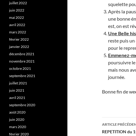
juillet 2022
squelette pou
juin 2022
Après la paus
mai 2022
une bonne én
avril 2022
est, on est rév
mars 2022
Une Belle his
février 2022
reste puis un
janvier 2022
pour le repre
décembre 2021
Emmenez-mo
novembre 2021
poursuivre le 
octobre 2021
mais nous avo
septembre 2021
journée.
juillet 2021
juin 2021
Bonne fin de wee
avril 2021
septembre 2020
août 2020
juin 2020
Navigati
ARTICLE PRÉCÉDE
mars 2020
des
REPETITION du 1
février 2020