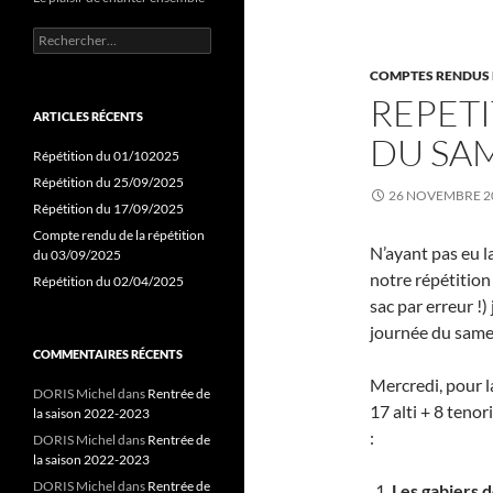
Rechercher :
COMPTES RENDUS 
REPETI
ARTICLES RÉCENTS
DU SAM
Répétition du 01/102025
Répétition du 25/09/2025
26 NOVEMBRE 2
Répétition du 17/09/2025
Compte rendu de la répétition
N’ayant pas eu l
du 03/09/2025
notre répétitio
Répétition du 02/04/2025
sac par erreur !
journée du same
COMMENTAIRES RÉCENTS
Mercredi, pour l
DORIS Michel
dans
Rentrée de
17 alti + 8 teno
la saison 2022-2023
:
DORIS Michel
dans
Rentrée de
la saison 2022-2023
DORIS Michel
dans
Rentrée de
Les gabiers d