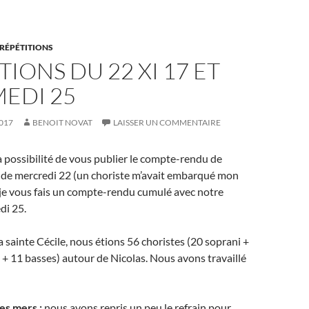
RÉPÉTITIONS
TIONS DU 22 XI 17 ET
EDI 25
017
BENOIT NOVAT
LAISSER UN COMMENTAIRE
a possibilité de vous publier le compte-rendu de
n de mercredi 22 (un choriste m’avait embarqué mon
) je vous fais un compte-rendu cumulé avec notre
di 25.
a sainte Cécile, nous étions 56 choristes (20 soprani +
ri + 11 basses) autour de Nicolas. Nous avons travaillé
es mers :
nous avons repris un peu le refrain pour