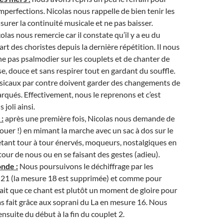
imperfections. Nicolas nous rappelle de bien tenir les
surer la continuité musicale et ne pas baisser.
olas nous remercie car il constate qu’il y a eu du
part des choristes depuis la dernière répétition. Il nous
 pas psalmodier sur les couplets et de chanter de
se, douce et sans respirer tout en gardant du souffle.
sicaux par contre doivent garder des changements de
rqués. Effectivement, nous le reprenons et c’est
joli ainsi.
 :
après une première fois, Nicolas nous demande de
jouer !) en mimant la marche avec un sac à dos sur le
 étant tour à tour énervés, moqueurs, nostalgiques en
our de nous ou en se faisant des gestes (adieu).
onde :
Nous poursuivons le déchiffrage par les
 21 (la mesure 18 est supprimée) et comme pour
fait que ce chant est plutôt un moment de gloire pour
olas fait grâce aux soprani du La en mesure 16. Nous
ensuite du début à la fin du couplet 2.