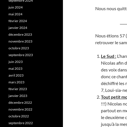
septembre 2024
juin 2024
Nous nous quitt
mai 2024
février 2024
____
janvier 2024
décembre 2023
Nous étions 57 (
novembre 2023
retrouver le sam
octobre 2023
septembre 2023
Le Sud :
L’har
juin 2023
Nicolas afin 
mai 2023
des voix dans
avril 2023
donc ce chant
mars 2023
déchiffré les
février 2023
7, Loui-sia-ne
janvier 2023
Tout petit m
décembre 2022
!!!) Nicolas n
novembre 2022
partout en me
octobre 2022
le deuxième c
septembre 2022
jusqu’à la me