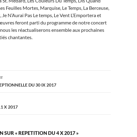
La St. Médard, Les Couleurs Du Temps, Dis Quand
es Feuilles Mortes, Marquise, Le Temps, La Berceuse,
 Je N’Aurai Pas Le temps, Le Vent L’Emportera et
 œuvres feront parti du programme de notre concert
nous les réactualiserons ensemble aux prochaines
tiés chantantes.
on
NT
EPTIONNELLE DU 30 IX 2017
1 X 2017
 SUR « REPETITION DU 4 X 2017 »