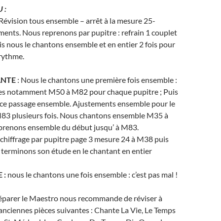
 :
 Révision tous ensemble – arrêt à la mesure 25-
ents. Nous reprenons par pupitre : refrain 1 couplet
uis nous le chantons ensemble et en entier 2 fois pour
 rythme.
ANTE
: Nous le chantons une première fois ensemble :
es notamment M50 à M82 pour chaque pupitre ; Puis
ce passage ensemble. Ajustements ensemble pour le
3 plusieurs fois. Nous chantons ensemble M35 à
prenons ensemble du début jusqu’ à M83.
chiffrage par pupitre page 3 mesure 24 à M38 puis
terminons son étude en le chantant en entier
 :
nous le chantons une fois ensemble : c’est pas mal !
éparer le Maestro nous recommande de réviser à
es anciennes pièces suivantes : Chante La Vie, Le Temps