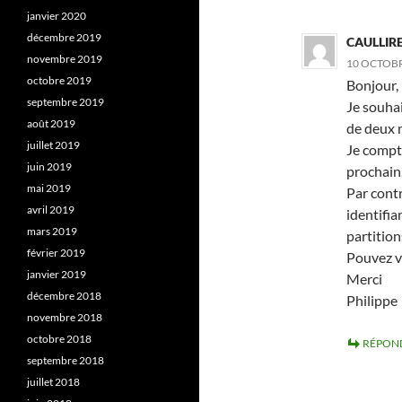
janvier 2020
décembre 2019
CAULLIRE
novembre 2019
10 OCTOBR
octobre 2019
Bonjour,
septembre 2019
Je souhai
août 2019
de deux 
juillet 2019
Je compte
juin 2019
prochain
mai 2019
Par contr
avril 2019
identifia
mars 2019
partition
février 2019
Pouvez v
janvier 2019
Merci
décembre 2018
Philippe
novembre 2018
octobre 2018
RÉPON
septembre 2018
juillet 2018