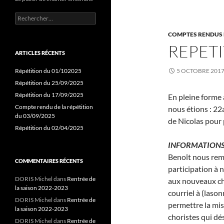
Rechercher :
COMPTES RENDUS 
REPETI
ARTICLES RÉCENTS
Répétition du 01/102025
5 OCTOBRE 201
Répétition du 25/09/2025
Répétition du 17/09/2025
En pleine forme 
Compte rendu de la répétition
nous étions : 22a
du 03/09/2025
de Nicolas pour 
Répétition du 02/04/2025
INFORMATIONS
Benoît nous reme
COMMENTAIRES RÉCENTS
participation à 
DORIS Michel
dans
Rentrée de
aux nouveaux cho
la saison 2022-2023
courriel à (las
DORIS Michel
dans
Rentrée de
permettre la mi
la saison 2022-2023
choristes qui dés
DORIS Michel
dans
Rentrée de