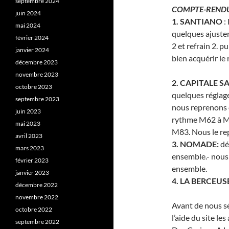
septembre 2024
COMPTE-RENDU
juin 2024
1. SANTIANO
:
mai 2024
quelques ajustem
février 2024
2 et refrain 2. p
janvier 2024
bien acquérir le
décembre 2023
novembre 2023
2. CAPITALE S
octobre 2023
quelques réglag
septembre 2023
nous reprenons 
juin 2023
rythme M62 à M8
mai 2023
M83. Nous le re
avril 2023
3. NOMADE:
dé
mars 2023
ensemble.- nous 
février 2023
ensemble.
janvier 2023
4. LA BERCEUSE
décembre 2022
novembre 2022
Avant de nous s
octobre 2022
l’aide du site l
septembre 2022