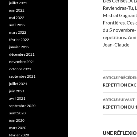
Des Cerises, A 
juillet 2022
Reviendras-Tu, L
juin 2022
Mistral Gagnant,
mai 2022
Frontières. Ces
avril 2022
du 5 novembre- 
mars 2022
répétitions. Ami
février 2022
Jean-Claude
janvier 2022
décembre 2021
novembre 2021
octobre 2021
Navigati
septembre 2021
ARTICLE PRÉCÉDE
des
juillet 2021
REPETITION EXC
juin 2021
articles
avril 2021
ARTICLE SUIVANT
septembre 2020
REPETITION DU 1
août 2020
juin 2020
mars 2020
UNE RÉFLEXION
février 2020