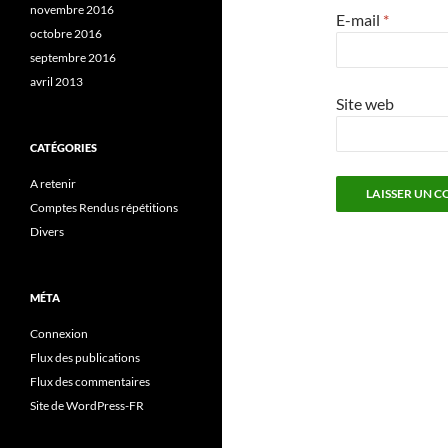
novembre 2016
E-mail
*
octobre 2016
septembre 2016
avril 2013
Site web
CATÉGORIES
A retenir
Comptes Rendus répétitions
Divers
MÉTA
Connexion
Flux des publications
Flux des commentaires
Site de WordPress-FR