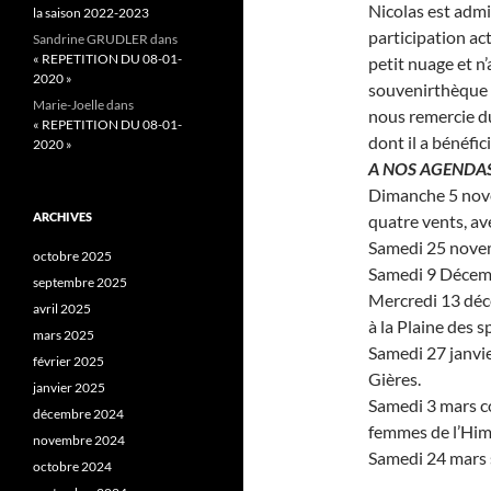
Nicolas est admi
la saison 2022-2023
participation act
Sandrine GRUDLER
dans
« REPETITION DU 08-01-
petit nuage et n’
2020 »
souvenirthèque et
Marie-Joelle
dans
nous remercie d
« REPETITION DU 08-01-
dont il a bénéfici
2020 »
A NOS AGENDAS
Dimanche 5 nove
ARCHIVES
quatre vents, av
Samedi 25 novemb
octobre 2025
Samedi 9 Décembr
septembre 2025
Mercredi 13 déce
avril 2025
à la Plaine des 
mars 2025
Samedi 27 janvie
février 2025
Gières.
janvier 2025
Samedi 3 mars co
décembre 2024
femmes de l’Him
novembre 2024
Samedi 24 mars s
octobre 2024