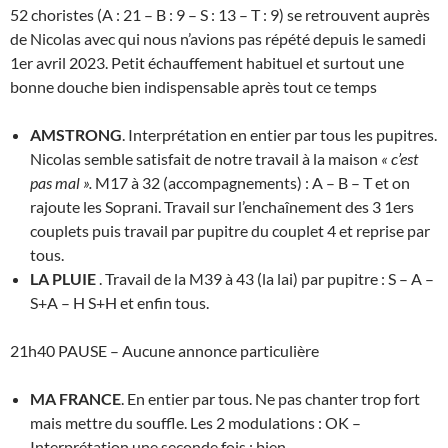
52 choristes (A : 21 – B : 9 – S : 13 – T : 9) se retrouvent auprès
de Nicolas avec qui nous n’avions pas répété depuis le samedi
1er avril 2023. Petit échauffement habituel et surtout une
bonne douche bien indispensable après tout ce temps
AMSTRONG
. Interprétation en entier par tous les pupitres.
Nicolas semble satisfait de notre travail à la maison
« c’est
pas mal ».
M17 à 32 (accompagnements) : A – B – T et on
rajoute les Soprani. Travail sur l’enchaînement des 3 1ers
couplets puis travail par pupitre du couplet 4 et reprise par
tous.
LA PLUIE
. Travail de la M39 à 43 (la lai) par pupitre : S – A –
S+A – H S+H et enfin tous.
21h40 PAUSE – Aucune annonce particulière
MA FRANCE
. En entier par tous. Ne pas chanter trop fort
mais mettre du souffle. Les 2 modulations : OK –
Interprétation une seconde fois : bien.