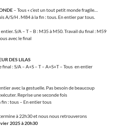
MONDE
– Tous « c’est un tout petit monde fragile…
s A/S/H . M84 à la fin : tous. En entier par tous.
entier. S/A – T – B : M35 à M50. Travail du final : M59
ous avec le final
UR DES LILAS
e final : S/A – A+S – T – A+S+T – Tous en entier
entier avec la gestuelle. Pas besoin de beaucoup
exécuter. Reprise une seconde fois
fin : tous – En entier tous
e termine à 22h30 et nous nous retrouverons
nvier 2025 à 20h30