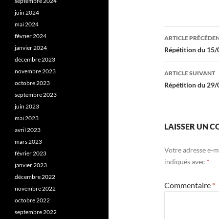
septembre 2024
juin 2024
mai 2024
Navigati
février 2024
ARTICLE PRÉCÉDE
des
janvier 2024
Répétition du 15
décembre 2023
articles
novembre 2023
ARTICLE SUIVANT
octobre 2023
Répétition du 29
septembre 2023
juin 2023
mai 2023
LAISSER UN 
avril 2023
mars 2023
Votre adresse e-ma
février 2023
indiqués avec
*
janvier 2023
décembre 2022
Commentaire
*
novembre 2022
octobre 2022
septembre 2022