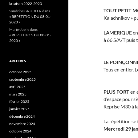
la saison 2022-2023
TOUT PETIT 
Sandrine GRUDLER
dans
« REPETITION DU 08-01-
Kalachnikov » pui
2020 »
Marie-Joelle
dans
L’AMERIQUE
en 
« REPETITION DU 08-01-
à 66 S/A/T puis t
2020 »
ARCHIVES
LE POINÇONNE
Tous en entier. L
octobre 2025
septembre 2025
avril 2025
PLUS FORT
en 
mars 2025
d’espace pour s’
février 2025
Reprise M30 à la 
janvier 2025
décembre 2024
La répétition s
novembre 2024
Mercredi 29 ja
octobre 2024