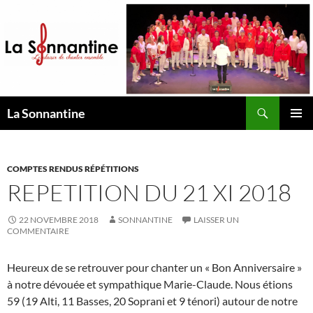
Aller
au
contenu
Recherche
La Sonnantine
MENU
PRINCI
COMPTES RENDUS RÉPÉTITIONS
REPETITION DU 21 XI 2018
22 NOVEMBRE 2018
SONNANTINE
LAISSER UN
COMMENTAIRE
Heureux de se retrouver pour chanter un « Bon Anniversaire »
à notre dévouée et sympathique Marie-Claude. Nous étions
59 (19 Alti, 11 Basses, 20 Soprani et 9 ténori) autour de notre