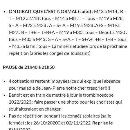
ON DIRAIT QUE C’EST NORMAL (suite)
: M13 à M14 : B –
T – M12 à M18 : tous – M14 à M8 : T – Tous – M19 à M28 :
S – A – M23 à M28 : A – S+ A – M19 à M28 :A+S – M19à
M27 : B – T+B – T+B+A – M19 à M30 : tous – Début à M30 :
tous – M35 à M43 : S – A – S+A – T – S+A+T+B – T+B – tous
– M35 à la fin : tous – La fin sera étudiée lors de la prochaine
répétition (après les congés de Toussaint)
PAUSE de 21h40 à 21h50
4 cotisations restent impayées (ce qui explique l’absence
pour maladie de Jean-Pierre notre cher trésorier!!!)
Benoît est en train de mettre à jour le trombinoscope
2022/2023 : faire passer une photo pour les choristes qui
souhaiteraient en changer.
Pas de répétition pendant les congés scolaires (salle
fermée) : les 26/10/20200 et 02/11/2022.
Reprise le
9/11/2022