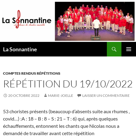
Aller
au
contenu
Recherche
La Sonnantine
MENU
PRINCI
COMPTES RENDUS RÉPÉTITIONS
RÉPÉTITION DU 19/10/2022
20 OCTOBRE 2022
MARIE-JOELLE
LAISSER UN COMMENTAIRE
53 choristes présents (beaucoup d’absents suite aux rhumes ,
covid…) :A : 18 – B : 8 – S : 21 – T : 6) qui, après quelques
échauffements, entonnent les chants que Nicolas nous a
demandé de travailler avant cette répétition