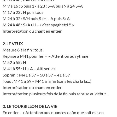
M 9 à 16 : S puis 17 à 23 : S+A puis 9 à 24 S+A
M 17 à 23 : H puis tous
M 24 à 32 : S/H puis S+H – A puis S+A
M 24 à 48 : S+A+H – « c’est spaghetti !! »
Interprétation du chant en entier
2. JE VEUX
Mesure 8 à la fin : tous
Reprise à M41 pour les H – Attention au rythme
M 52 à 55 : H
M 41 à 55 : H + A – Alti seules
Soprani : M41 à 57 – 50 à 57 – 41 à 57
Tous : M 41 à 59 – M41 à la fin (sans les cha la la…)
Interprétation du chant en entier
Interprétation plusieurs fois de la fin puis reprise au début.
3. LE TOURBILLON DE LA VIE
En entier – « Attention aux nuances » afin que soit mis en