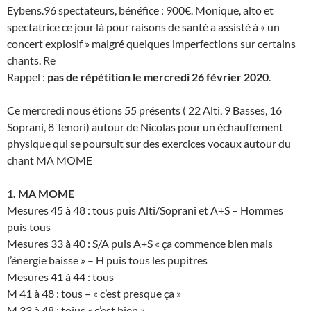
Eybens.96 spectateurs, bénéfice : 900€. Monique, alto et
spectatrice ce jour là pour raisons de santé a assisté à « un
concert explosif » malgré quelques imperfections sur certains
chants. Re
Rappel :
pas de répétition le mercredi 26 février 2020
.
Ce mercredi nous étions 55 présents ( 22 Alti, 9 Basses, 16
Soprani, 8 Tenori) autour de Nicolas pour un échauffement
physique qui se poursuit sur des exercices vocaux autour du
chant MA MOME
1. MA MOME
Mesures 45 à 48 : tous puis Alti/Soprani et A+S – Hommes
puis tous
Mesures 33 à 40 : S/A puis A+S « ça commence bien mais
l’énergie baisse » – H puis tous les pupitres
Mesures 41 à 44 : tous
M 41 à 48 : tous – « c’est presque ça »
M 33 à 48 ; toius « c’est bien »