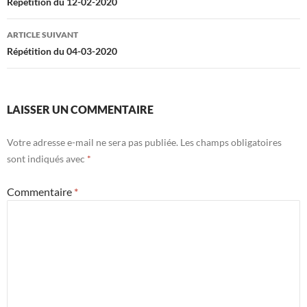
des
Répétition du 12-02-2020
articles
ARTICLE SUIVANT
Répétition du 04-03-2020
LAISSER UN COMMENTAIRE
Votre adresse e-mail ne sera pas publiée.
Les champs obligatoires
sont indiqués avec
*
Commentaire
*