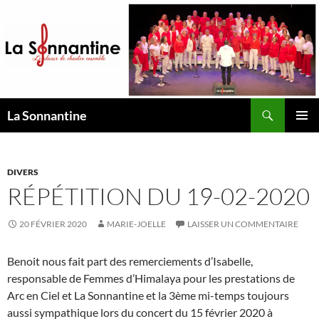
Aller
au
contenu
Recherche
La Sonnantine
MENU
PRINCI
DIVERS
RÉPÉTITION DU 19-02-2020
20 FÉVRIER 2020
MARIE-JOELLE
LAISSER UN COMMENTAIRE
Benoit nous fait part des remerciements d’Isabelle,
responsable de Femmes d’Himalaya pour les prestations de
Arc en Ciel et La Sonnantine et la 3ème mi-temps toujours
aussi sympathique lors du concert du 15 février 2020 à