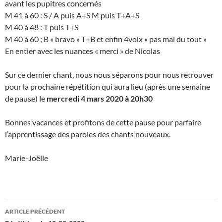
avant les pupitres concernés
M 41 à 60 : S / A puis A+S M puis T+A+S
M 40 à 48 : T puis T+S
M 40 à 60 ; B « bravo » T+B et enfin 4voix « pas mal du tout »
En entier avec les nuances « merci » de Nicolas
Sur ce dernier chant, nous nous séparons pour nous retrouver
pour la prochaine répétition qui aura lieu (après une semaine
de pause) le
mercredi 4 mars 2020 à 20h30
Bonnes vacances et profitons de cette pause pour parfaire
l’apprentissage des paroles des chants nouveaux.
Marie-Joëlle
Navigation
ARTICLE PRÉCÉDENT