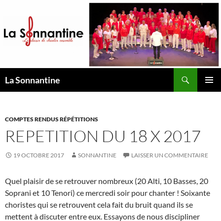
Aller
au
contenu
Recherche
La Sonnantine
MENU
PRINCI
COMPTES RENDUS RÉPÉTITIONS
REPETITION DU 18 X 2017
19 OCTOBRE 2017
SONNANTINE
LAISSER UN COMMENTAIRE
Quel plaisir de se retrouver nombreux (20 Alti, 10 Basses, 20
Soprani et 10 Tenori) ce mercredi soir pour chanter ! Soixante
choristes qui se retrouvent cela fait du bruit quand ils se
mettent à discuter entre eux. Essayons de nous discipliner