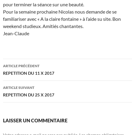
pour terminer la séance sur une beauté.
Pour la semaine prochaine Nicolas nous demande de se
familiariser avec « A la claire fontaine » à l’aide su site. Bon
weekend studieux. Amitiés chantantes.
Jean-Claude
Navigation
ARTICLE PRÉCÉDENT
des
REPETITION DU 11 X 2017
articles
ARTICLE SUIVANT
REPETITION DU 25 X 2017
LAISSER UN COMMENTAIRE
Votre adresse e-mail ne sera pas publiée.
Les champs obligatoires