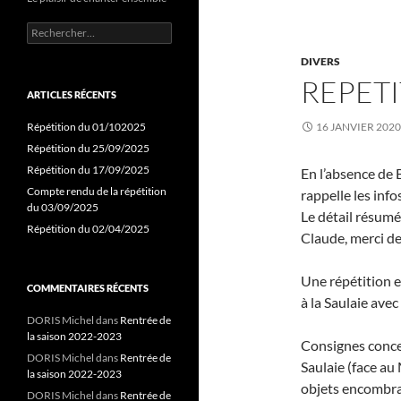
Rechercher :
DIVERS
REPETI
ARTICLES RÉCENTS
Répétition du 01/102025
16 JANVIER 2020
Répétition du 25/09/2025
Répétition du 17/09/2025
En l’absence de 
Compte rendu de la répétition
rappelle les inf
du 03/09/2025
Le détail résumé
Répétition du 02/04/2025
Claude, merci de
Une répétition e
COMMENTAIRES RÉCENTS
à la Saulaie ave
DORIS Michel
dans
Rentrée de
la saison 2022-2023
Consignes concer
DORIS Michel
dans
Rentrée de
Saulaie (face a
la saison 2022-2023
objets encombra
DORIS Michel
dans
Rentrée de