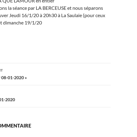
 QUE L’AMOUR en entier
ons la séance par LA BERCEUSE et nous séparons
uver Jeudi 16/1/20 à 20h30 à La Saulaie (pour ceux
 et dimanche 19/1/20
on
NT
 08-01-2020 »
-01-2020
COMMENTAIRE