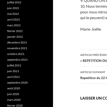
9. QUAND ON A
juillet 2022
10. Nous termin
juin 2022
pour nous retro
mai 2022
qui le peuvent)
avril 2022
mars 2022
Marie-Joëlle
février 2022
janvier 2022
décembre 2021
novembre 2021
Navigati
octobre 2021
ARTICLE PRÉCÉDE
des
septembre 2021
« REPETITION DU
juillet 2021
articles
juin 2021
ARTICLE SUIVANT
avril 2021
Repetition du 22
septembre 2020
août 2020
juin 2020
LAISSER UN 
mars 2020
février 2020