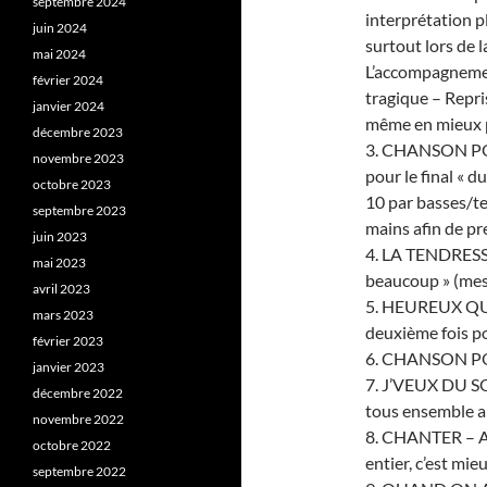
septembre 2024
interprétation p
juin 2024
surtout lors de 
mai 2024
L’accompagnement
février 2024
tragique – Repris
janvier 2024
même en mieux 
décembre 2023
3. CHANSON POU
novembre 2023
pour le final « 
octobre 2023
10 par basses/te
septembre 2023
mains afin de pr
juin 2023
4. LA TENDRESSE 
mai 2023
beaucoup » (mes
avril 2023
5. HEUREUX QUI
mars 2023
deuxième fois p
février 2023
6. CHANSON POU
janvier 2023
7. J’VEUX DU SOL
décembre 2022
tous ensemble au
novembre 2022
8. CHANTER – Apr
octobre 2022
entier, c’est mie
septembre 2022