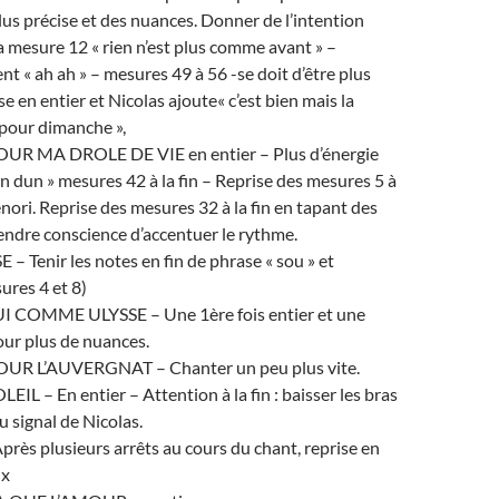
lus précise et des nuances. Donner de l’intention
la mesure 12 « rien n’est plus comme avant » –
 « ah ah » – mesures 49 à 56 -se doit d’être plus
e en entier et Nicolas ajoute« c’est bien mais la
pour dimanche »,
R MA DROLE DE VIE en entier – Plus d’énergie
dun dun » mesures 42 à la fin – Reprise des mesures 5 à
nori. Reprise des mesures 32 à la fin en tapant des
endre conscience d’accentuer le rythme.
– Tenir les notes en fin de phrase « sou » et
ures 4 et 8)
 COMME ULYSSE – Une 1ère fois entier et une
our plus de nuances.
R L’AUVERGNAT – Chanter un peu plus vite.
EIL – En entier – Attention à la fin : baisser les bras
 signal de Nicolas.
ès plusieurs arrêts au cours du chant, reprise en
ux