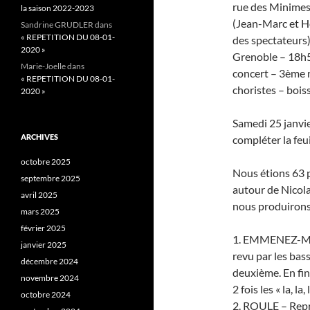
rue des Minimes
la saison 2022-2023
(Jean-Marc et Hé
Sandrine GRUDLER
dans
« REPETITION DU 08-01-
des spectateurs
2020 »
Grenoble – 18h
Marie-Joelle
dans
concert – 3ème m
« REPETITION DU 08-01-
choristes – bois
2020 »
Samedi 25 janvie
ARCHIVES
compléter la feui
octobre 2025
Nous étions 63 p
septembre 2025
autour de Nicola
avril 2025
nous produiron
mars 2025
février 2025
1. EMMENEZ-MOI
janvier 2025
revu par les bas
décembre 2024
deuxième. En fin 
novembre 2024
2 fois les « la, la
octobre 2024
2. ROULE – Repri