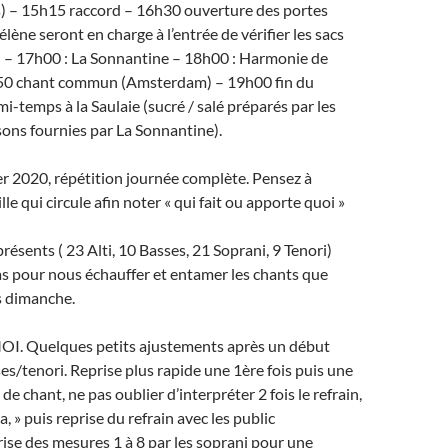
) – 15h15 raccord – 16h30 ouverture des portes
lène seront en charge à l’entrée de vérifier les sacs
) – 17h00 : La Sonnantine – 18h00 : Harmonie de
50 chant commun (Amsterdam) – 19h00 fin du
i-temps à la Saulaie (sucré / salé préparés par les
sons fournies par La Sonnantine).
r 2020, répétition journée complète. Pensez à
lle qui circule afin noter « qui fait ou apporte quoi »
résents ( 23 Alti, 10 Basses, 21 Soprani, 9 Tenori)
s pour nous échauffer et entamer les chants que
s dimanche.
. Quelques petits ajustements après un début
ses/tenori. Reprise plus rapide une 1ère fois puis une
de chant, ne pas oublier d’interpréter 2 fois le refrain,
, la, » puis reprise du refrain avec les public
se des mesures 1 à 8 par les soprani pour une