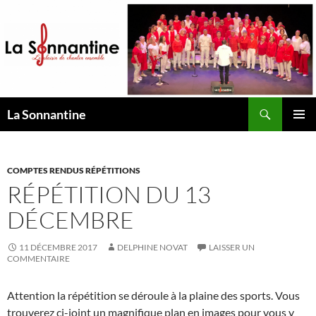
Aller
au
contenu
Recherche
La Sonnantine
MENU
PRINCI
COMPTES RENDUS RÉPÉTITIONS
RÉPÉTITION DU 13
DÉCEMBRE
11 DÉCEMBRE 2017
DELPHINE NOVAT
LAISSER UN
COMMENTAIRE
Attention la répétition se déroule à la plaine des sports. Vous
trouverez ci-joint un magnifique plan en images pour vous y