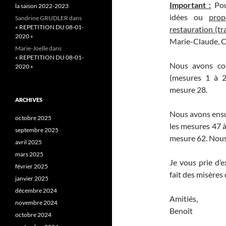
Important :
Pour
la saison 2022-2023
idées ou
prop
Sandrine GRUDLER
dans
« REPETITION DU 08-01-
restauration (tr
2020 »
Marie-Claude, C
Marie-Joelle
dans
« REPETITION DU 08-01-
Nous avons con
2020 »
(mesures 1 à 23
mesure 28.
ARCHIVES
Nous avons ensu
octobre 2025
les mesures 47 à
septembre 2025
mesure 62. Nous 
avril 2025
mars 2025
Je vous prie d’
février 2025
fait des misères
janvier 2025
décembre 2024
Amitiés,
novembre 2024
Benoît
octobre 2024