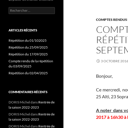
Rechercher :
COMPTES RENDUS 
COMPT
ARTICLES RÉCENTS
RÉPÉTI
Répétition du 01/102025
SEPTE
Répétition du 25/09/2025
Répétition du 17/09/2025
Compte rendu de la répétition
3 OCTOBRE 201
du 03/09/2025
Répétition du 02/04/2025
Bonjour,
Ce mercredi, no
COMMENTAIRES RÉCENTS
25 Alti, 23 Sopr
DORIS Michel
dans
Rentrée de
la saison 2022-2023
A noter dans vo
DORIS Michel
dans
Rentrée de
2017 à 16h30 à 
la saison 2022-2023
DORIS Michel
dans
Rentrée de