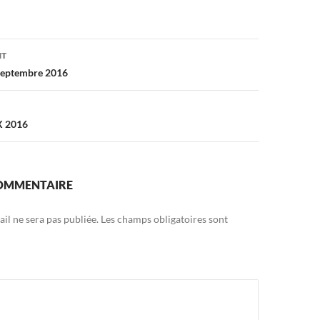
on
NT
 septembre 2016
X 2016
COMMENTAIRE
il ne sera pas publiée.
Les champs obligatoires sont